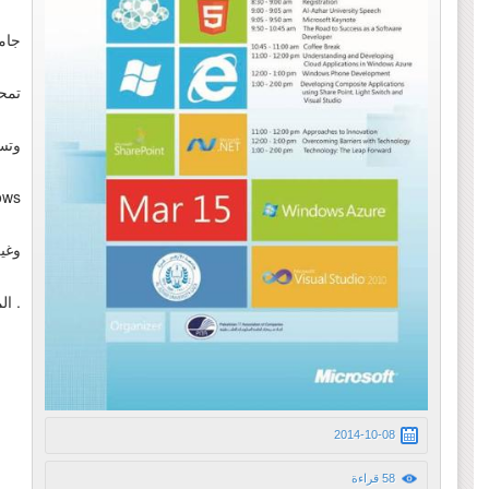
جام
تمح
وتس
المنتجات .
2014-10-08
58 قراءة